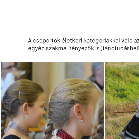
A csoportok életkori kategóriákkal való a
egyéb szakmai tényezők is (tánctudásbeli
iskolas_1
iskolas_2