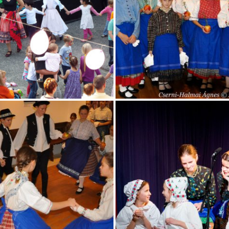
IMG_20191219_144256_119