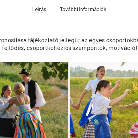
Leírás
További információk
zonosítása tájékoztató jellegű; az egyes csoportokba 
 fejlődés, csoportkohéziós szempontok, motiváció) 
iskolas_3