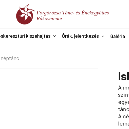
skeresztúri kiszehajtás
Órák, jelentkezés
Galéria
 néptánc
Is
A mo
szin
egye
tánc
A cé
lem