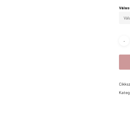
Válas
Cikks
Kateg