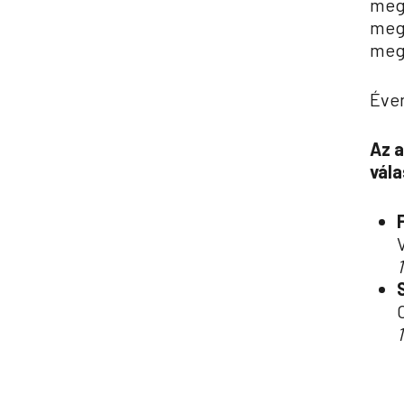
meg
megé
mega
Éven
Az a
vál