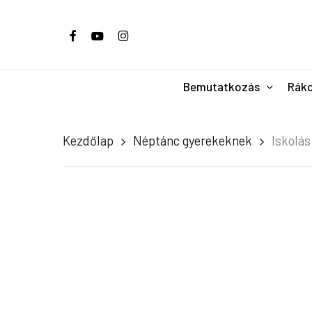
Skip
to
facebook
youtube
instagram
main
content
Bemutatkozás
Ráko
Kezdőlap
Néptánc gyerekeknek
Iskolás