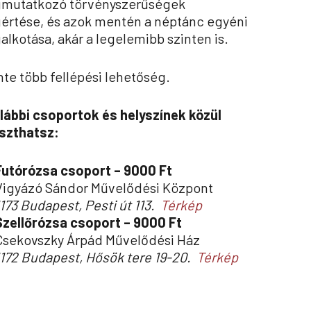
mutatkozó törvényszerűségek
rtése, és azok mentén a néptánc egyéni
lkotása, akár a legelemibb szinten is.
te több fellépési lehetőség.
lábbi csoportok és helyszínek közül
aszthatsz:
Futórózsa csoport – 9000 Ft
Vigyázó Sándor Művelődési Központ
1173 Budapest, Pesti út 113.
Térkép
Szellőrózsa csoport – 9000 Ft
Csekovszky Árpád Művelődési Ház
1172 Budapest, Hősök tere 19-20.
Térkép