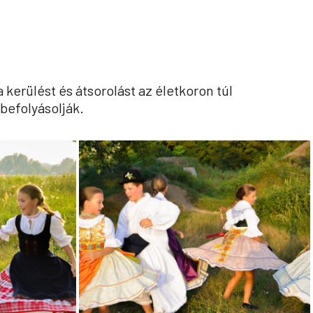
kerülést és átsorolást az életkoron túl
befolyásolják.
iskolas_4