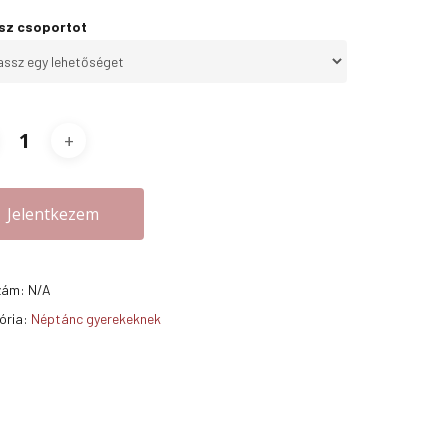
sz csoportot
Jelentkezem
zám:
N/A
ória:
Néptánc gyerekeknek