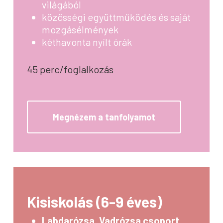
világából
közösségi együttműködés és saját
mozgásélmények
kéthavonta nyílt órák
45 perc/foglalkozás
Megnézem a tanfolyamot
Kisiskolás (6-9 éves)
Labdarózsa, Vadrózsa csoport