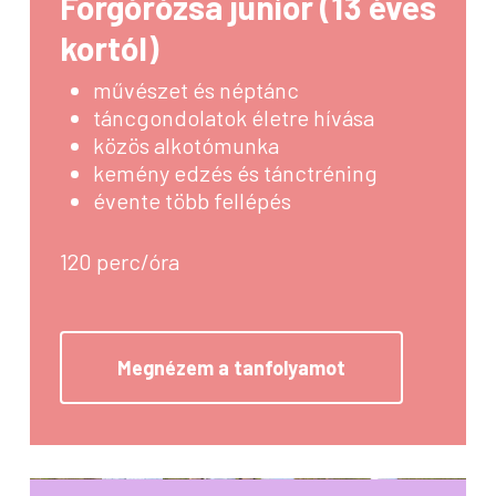
Forgórózsa junior (13 éves
kortól)
művészet és néptánc
táncgondolatok életre hívása
közös alkotómunka
kemény edzés és tánctréning
évente több fellépés
120 perc/óra
Megnézem a tanfolyamot