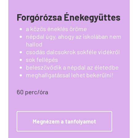
Forgórózsa Énekegyüttes
a közös éneklés öröme
népdal úgy, ahogy az iskolában nem
hallod
csodás dalcsokrok sokféle vidékről
sok fellépés
beleszövődik a népdal az életedbe
meghallgatással lehet bekerülni!
60 perc/óra
Megnézem a tanfolyamot