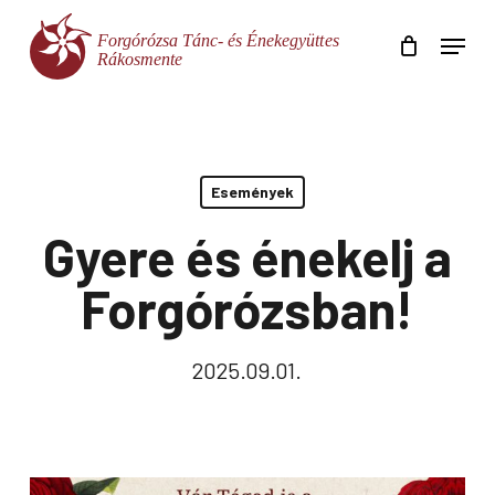
Skip
Menu
to
main
Close
content
Menu
Események
Gyere és énekelj a
Forgórózsban!
2025.09.01.