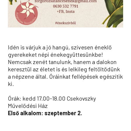
Idén is várjuk a jó hangú, szívesen éneklő
gyerekeket népi énekegyüttesünkbe!
Nemcsak zenét tanulunk, hanem a dalokon
keresztül az életet is és lelkileg feltöltődünk
a népzene által. Óráinkat fellépések egészítik
ki.
Órák: kedd 17.00-18.00 Csekovszky
Művelődési Ház
Első alkalom: szeptember 2.