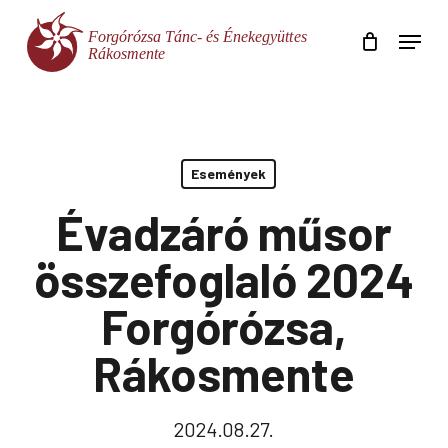
Skip
Menu
to
main
Close
content
Menu
Események
Évadzáró műsor
összefoglaló 2024
Forgórózsa,
Rákosmente
2024.08.27.