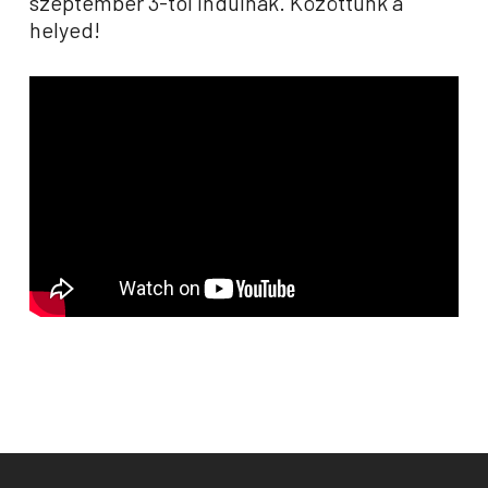
szeptember 3-tól indulnak. Közöttünk a
helyed!