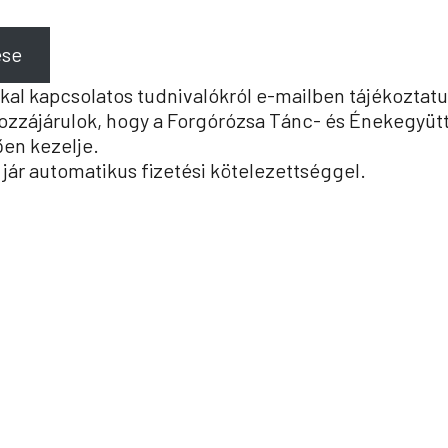
ése
kal kapcsolatos tudnivalókról e-mailben tájékoztat
 hozzájárulok, hogy a Forgórózsa Tánc- és Énekegyüt
ően kezelje.
 jár automatikus fizetési kötelezettséggel.