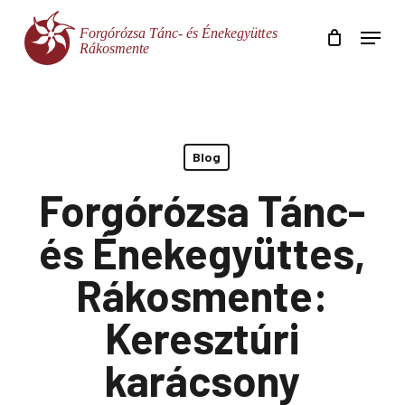
Skip
Menu
to
main
Close
content
Menu
Blog
Forgórózsa Tánc-
és Énekegyüttes,
Rákosmente:
Keresztúri
karácsony