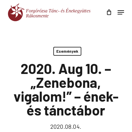
Skip
Menu
to
main
Close
content
Menu
Események
2020. Aug 10. –
„Zenebona,
vigalom!” – ének-
és tánctábor
2020.08.04.