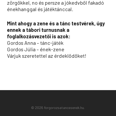
zörgőkkel, no és persze a jókedvből fakadó
énekhanggal és játéktánccal.
Mint ahogy a zene és a tánc testvérek, úgy
ennek a tábori turnusnak a
foglalkozásvezetői is azok:
Gordos Anna – tánc-játék
Gordos Júlia – ének-zene
Várjuk szeretettel az érdeklődőket!
© 2026 forgorozsatancesenek.hu.