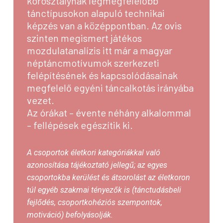
korosztálynak legmegfelelőbb
tánctípusokon alapuló technikai
képzés van a középpontban. Az ovis
szinten megismert játékos
mozdulatanalízis itt már a magyar
néptáncmotívumok szerkezeti
felépítésének és kapcsolódásainak
megfelelő egyéni táncalkotás irányába
vezet.
Az órákat – évente néhány alkalommal
– fellépések egészítik ki.
A csoportok életkori kategóriákkal való
azonosítása tájékoztató jellegű; az egyes
csoportokba kerülést és átsorolást az életkoron
túl egyéb szakmai tényezők is (tánctudásbeli
fejlődés, csoportkohéziós szempontok,
motiváció) befolyásolják.