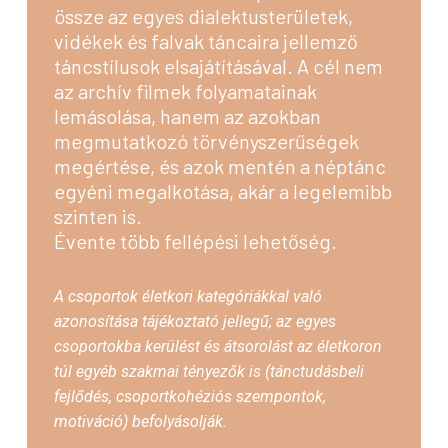
össze az egyes dialektusterületek,
vidékek és falvak táncaira jellemző
táncstílusok elsajátításával. A cél nem
az archív filmek folyamatainak
lemásolása, hanem az azokban
megmutatkozó törvényszerűségek
megértése, és azok mentén a néptánc
egyéni megalkotása, akár a legelemibb
szinten is.
Évente több fellépési lehetőség.
A csoportok életkori kategóriákkal való
azonosítása tájékoztató jellegű; az egyes
csoportokba kerülést és átsorolást az életkoron
túl egyéb szakmai tényezők is (tánctudásbeli
fejlődés, csoportkohéziós szempontok,
motiváció) befolyásolják.