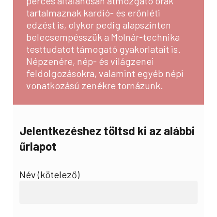
perces általánosan átmozgató órák
tartalmaznak kardió- és erőnléti
edzést is, olykor pedig alapszinten
belecsempésszük a Molnár-technika
testtudatot támogató gyakorlatait is.
Népzenére, nép- és világzenei
feldolgozásokra, valamint egyéb népi
vonatkozású zenékre tornázunk.
Jelentkezéshez töltsd ki az alábbi
űrlapot
Név (kötelező)