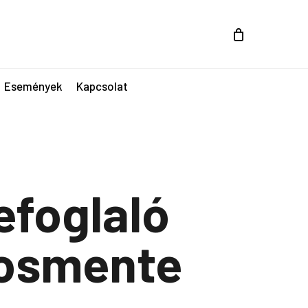
Események
Kapcsolat
efoglaló
kosmente