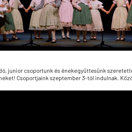
ladó, junior csoportunk és énekegyüttesünk szeretet
meket! Csoportjaink szeptember 3-tól indulnak. Közö