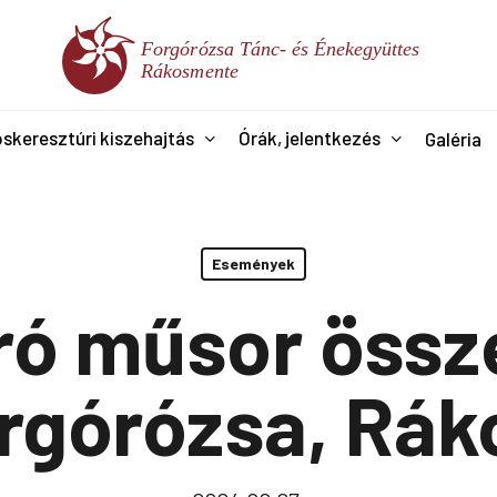
skeresztúri kiszehajtás
Órák, jelentkezés
Galéria
Események
ó műsor össz
rgórózsa, Rá